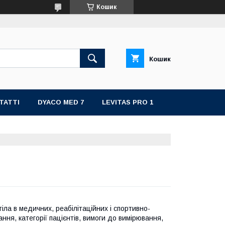
Кошик
Кошик
ТАТТІ
DYACO MED 7
LEVITAS PRO 1
ла в медичних, реабілітаційних і спортивно-
ння, категорії пацієнтів, вимоги до вимірювання,