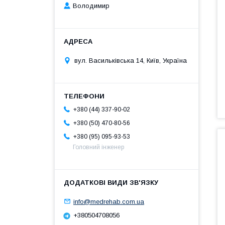
Володимир
вул. Васильківська 14, Київ, Україна
+380 (44) 337-90-02
+380 (50) 470-80-56
+380 (95) 095-93-53
Головний інженер
info@medrehab.com.ua
+380504708056