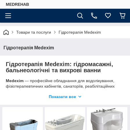
MEDREHAB
Товари та послуги
Гідротерапія Medexim
Гідротерапія Medexim
Гідротерапія Medexim: гідромасажні,
бальнеологічні та вихрові ванни
Medexim
— професійне обладнання для водолікування,
фізіотерапевтичних кабінетів, санаторіїв, реабілітаційних
центрів і медичних закладів. У розділі зібрані гідромасажні
Показати все
ванни Aquadelicia, вихрові ванни Aquapedis і Aquamanus, а
також системи водолікування для локальних і комплексних
процедур.
У "Медрехаб" ви можете купити: гідромасажна ванна,
бальнеологічна ванна, вихрова ванна, ванна для
гідротерапії, обладнання для водолікування, медична ванна