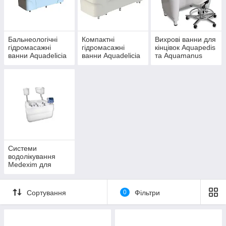
для реабілітації, ванна для санаторію та фізіотерапії.
Бальнеологічні
Компактні
Вихрові ванни для
гідромасажні
гідромасажні
кінцівок Aquapedis
ванни Aquadelicia
ванни Aquadelicia
та Aquamanus
Mini
Системи
водолікування
Medexim для
кабінету
гідротерапії
Сортування
0
Фільтри