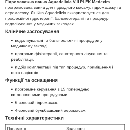
Гідромасажна ванна Aquadelicia VIII PLFK Medexim
—
програмована ванна для підводного масажу, гідромасажу та
аеромасажу. Лінійка Aquadelicia використовується для
професійної гідротерапії, бальнеотерапії та процедур
водолікування у медичних закладах.
Клінічне застосування
водолікувальні та бальнеологічні процедури у
медичному закладі.
програми фізіотерапії, санаторного лікування та
реабілітації.
підбір комплектації під тип процедур, приміщення і
потік пацієнтів.
Функції та оснащення
програмне керування з 15 попередньо
встановленими процедурами.
6-зоновий гідромасаж.
4-зоновий бульбашковий аеромасаж.
Технічні характеристики
Параметр
Значення