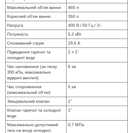
Максимальний об’єм ванни
460 л
Корисний об’єм ванни
350 л
Напруга
400 В / 50 Гц / 3~
Потужність
5,2 кВт
Споживаний струм
29,6 А
Підведення гарячої та
2 × 1"
холодної води
Час наповнення (за тиску
6 хв
300 кПа, максимально
відкриті вентилі)
Час спорожнення
5 хв
(максимальний об’єм)
Змішувальний клапан
1"
Клапан гарячої та холодної
1"
води
Максимально допустимий
0,7 МПа
тиск на вході холодної,