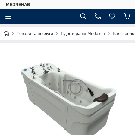
MEDREHAB
Товари та послуги
Гідротерапія Medexim
Бальнеолог