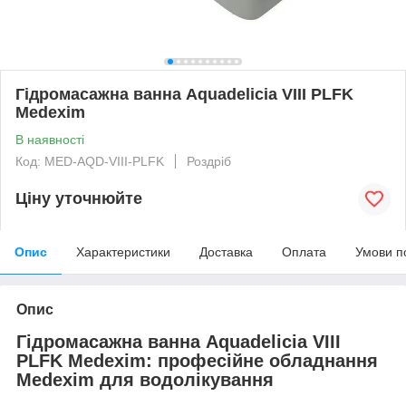
Гідромасажна ванна Aquadelicia VIII PLFK
Medexim
В наявності
Код: MED-AQD-VIII-PLFK
Роздріб
Ціну уточнюйте
Опис
Характеристики
Доставка
Оплата
Умови п
Опис
Гідромасажна ванна Aquadelicia VIII
PLFK Medexim: професійне обладнання
Medexim для водолікування