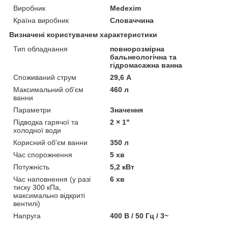
Виробник
Medexim
Країна виробник
Словаччина
Визначені користувачем характеристики
Тип обладнання
повнорозмірна
бальнеологічна та
гідромасажна ванна
Споживаний струм
29,6 А
Максимальний об'єм
460 л
ванни
Параметри
Значення
Підводка гарячої та
2 × 1"
холодної води
Корисний об'єм ванни
350 л
Час спорожнення
5 хв
Потужність
5,2 кВт
Час наповнення (у разі
6 хв
тиску 300 кПа,
максимально відкриті
вентилі)
Напруга
400 В / 50 Гц / 3~