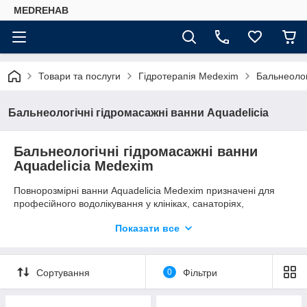
MEDREHAB
Товари та послуги
Гідротерапія Medexim
Бальнеолог
Бальнеологічні гідромасажні ванни Aquadelicia
Бальнеологічні гідромасажні ванни
Aquadelicia Medexim
Повнорозмірні ванни Aquadelicia Medexim призначені для
професійного водолікування у клініках, санаторіях,
реабілітаційних і фізіотерапевтичних відділеннях. Лінійка
Показати все
охоплює моделі Aquadelicia I-IX для різних форматів кабінету
та вимог до процедур.
Ключові запити: гідромасажна ванна, бальнеологічна ванна,
Сортування
0
Фільтри
ванна для підводного масажу, ванна для гідротерапії,
медична ванна для реабілітації, Medexim Aquadelicia.