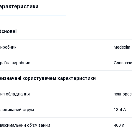
арактеристики
Основні
иробник
Medexim
раїна виробник
Словачч
Визначені користувачем характеристики
ип обладнання
повнороз
поживаний струм
13,4 А
аксимальний об'єм ванни
460 л