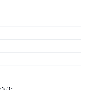
я
0 Гц / 1~