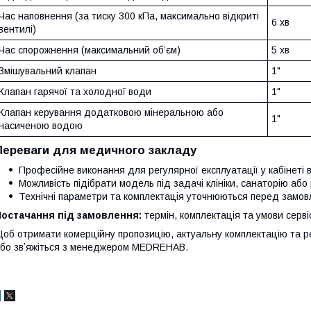
Час наповнення (за тиску 300 кПа, максимально відкриті
6 хв
вентилі)
Час спорожнення (максимальний об’єм)
5 хв
Змішувальний клапан
1"
Клапан гарячої та холодної води
1"
Клапан керування додатковою мінеральною або
1"
насиченою водою
Переваги для медичного закладу
Професійне виконання для регулярної експлуатації у кабінеті 
Можливість підібрати модель під задачі клініки, санаторію або
Технічні параметри та комплектація уточнюються перед замов
Постачання під замовлення:
термін, комплектація та умови серв
об отримати комерційну пропозицію, актуальну комплектацію та 
бо звʼяжіться з менеджером MEDREHAB.