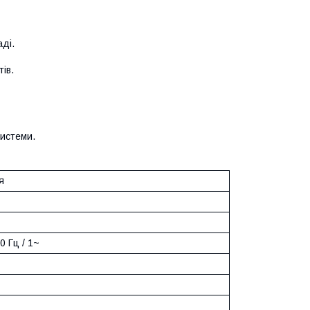
ді.
тів.
системи.
я
0 Гц / 1~