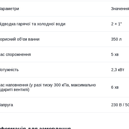
Параметри
Значенн
ідводка гарячої та холодної води
2 × 1"
орисний об'єм ванни
350 л
ас спорожнення
5 хв
отужність
2,3 кВт
ас наповнення (у разі тиску 300 кПа, максимально
6 хв
ідкриті вентилі)
апруга
230 В / 5
нформація для замовлення