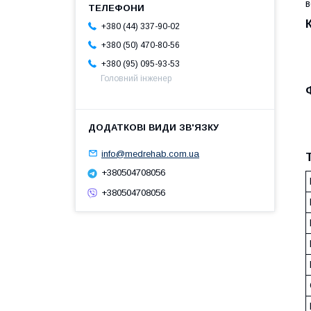
в
+380 (44) 337-90-02
+380 (50) 470-80-56
+380 (95) 095-93-53
Головний інженер
info@medrehab.com.ua
+380504708056
+380504708056