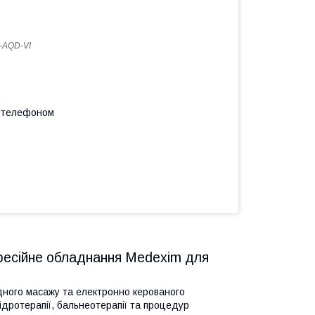
-AQD-VI
а телефоном
фесійне обладнання Medexim для
ного масажу та електронно керованого
ідротерапії, бальнеотерапії та процедур