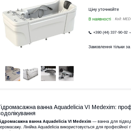
Ціну уточнюйте
В наявності
Код:
MED
+380 (44) 337-90-02
Замовлення тільки з
Гідромасажна ванна Aquadelicia VI Medexim: про
водолікування
ідромасажна ванна Aquadelicia VI Medexim
— ванна для підвод
еромасажу. Лінійка Aquadelicia використовується для професійної г