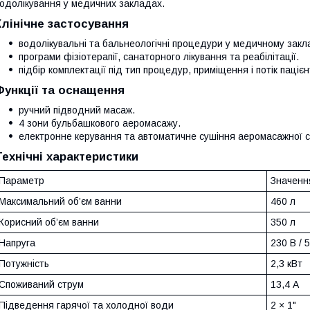
одолікування у медичних закладах.
Клінічне застосування
водолікувальні та бальнеологічні процедури у медичному закла
програми фізіотерапії, санаторного лікування та реабілітації.
підбір комплектації під тип процедур, приміщення і потік пацієн
Функції та оснащення
ручний підводний масаж.
4 зони бульбашкового аеромасажу.
електронне керування та автоматичне сушіння аеромасажної 
Технічні характеристики
Параметр
Значенн
Максимальний об’єм ванни
460 л
Корисний об’єм ванни
350 л
Напруга
230 В / 5
Потужність
2,3 кВт
Споживаний струм
13,4 А
Підведення гарячої та холодної води
2 × 1"