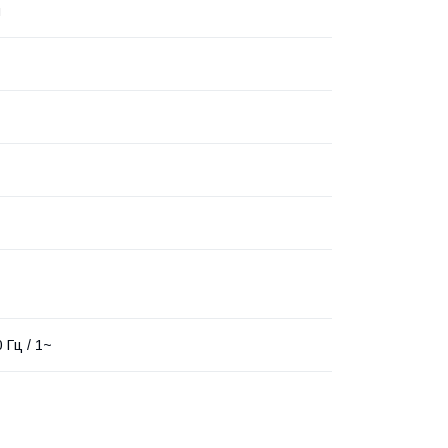
я
0 Гц / 1~