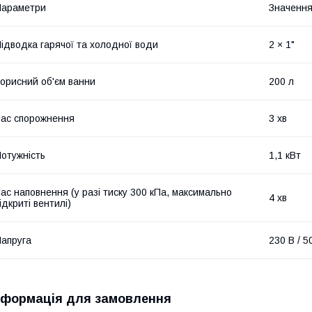
Параметри
Значенн
ідводка гарячої та холодної води
2 × 1"
орисний об'єм ванни
200 л
ас спорожнення
3 хв
отужність
1,1 кВт
ас наповнення (у разі тиску 300 кПа, максимально
4 хв
ідкриті вентилі)
апруга
230 В / 5
нформація для замовлення