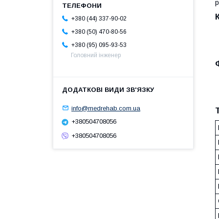
р
+380 (44) 337-90-02
+380 (50) 470-80-56
+380 (95) 095-93-53
Головний інженер
info@medrehab.com.ua
+380504708056
+380504708056