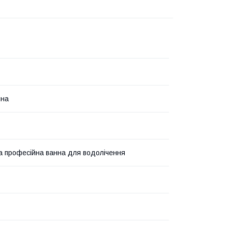
ина
а професійна ванна для водолічення