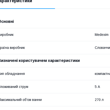
арактеристики
Основні
иробник
Medexim
раїна виробник
Словачч
Визначені користувачем характеристики
ип обладнання
компактн
поживаний струм
5 А
аксимальний об'єм ванни
270 л