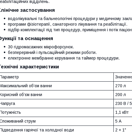
еабілітаційних відділень.
Клінічне застосування
водолікувальні та бальнеологічні процедури у медичному закла
програми фізіотерапії, санаторного лікування та реабілітації.
підбір комплектації під тип процедур, приміщення і потік пацієн
Функції та оснащення
30 гідромасажних мікрофорсунок.
безперервний і пульсаційний режими роботи.
електронне мембранне керування та таймер процедури.
Технічні характеристики
Параметр
Значенн
Максимальний об’єм ванни
270 л
Корисний об’єм ванни
200 л
Напруга
230 В / 5
Потужність
1,1 кВт
Споживаний струм
5 А
Підведення гарячої та холодної води
2 × 1"