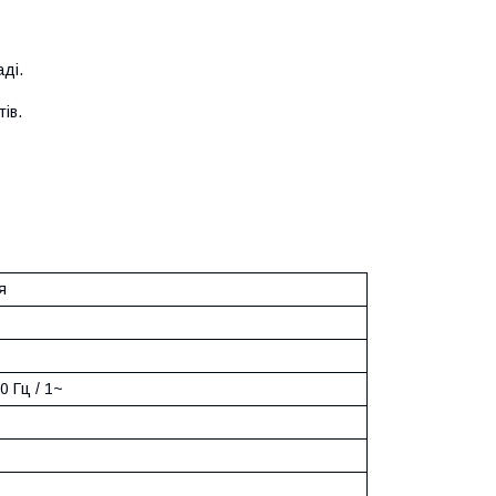
ді.
тів.
я
0 Гц / 1~