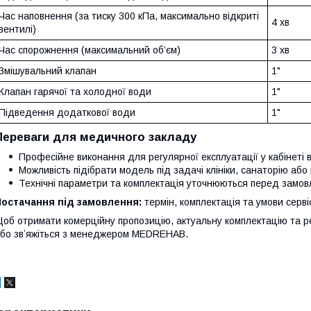
Час наповнення (за тиску 300 кПа, максимально відкриті
4 хв
вентилі)
Час спорожнення (максимальний об’єм)
3 хв
Змішувальний клапан
1"
Клапан гарячої та холодної води
1"
Підведення додаткової води
1"
Переваги для медичного закладу
Професійне виконання для регулярної експлуатації у кабінеті 
Можливість підібрати модель під задачі клініки, санаторію або
Технічні параметри та комплектація уточнюються перед замов
Постачання під замовлення:
термін, комплектація та умови серв
об отримати комерційну пропозицію, актуальну комплектацію та 
бо звʼяжіться з менеджером MEDREHAB.