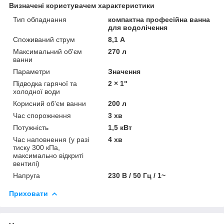
Визначені користувачем характеристики
Тип обладнання
компактна професійна ванна
для водолічення
Споживаний струм
8,1 А
Максимальний об'єм
270 л
ванни
Параметри
Значення
Підводка гарячої та
2 × 1"
холодної води
Корисний об'єм ванни
200 л
Час спорожнення
3 хв
Потужність
1,5 кВт
Час наповнення (у разі
4 хв
тиску 300 кПа,
максимально відкриті
вентилі)
Напруга
230 В / 50 Гц / 1~
Приховати