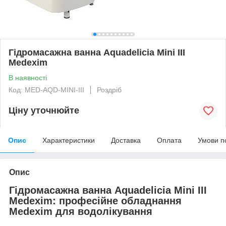
Гідромасажна ванна Aquadelicia Mini III
Medexim
В наявності
Код: MED-AQD-MINI-III
Роздріб
Ціну уточнюйте
Опис
Характеристики
Доставка
Оплата
Умови п
Опис
Гідромасажна ванна Aquadelicia Mini III
Medexim: професійне обладнання
Medexim для водолікування