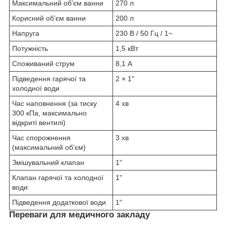
Максимальний об’єм ванни
270 л
Корисний об’єм ванни
200 л
Напруга
230 В / 50 Гц / 1~
Потужність
1,5 кВт
Споживаний струм
8,1 А
Підведення гарячої та
2 × 1"
холодної води
Час наповнення (за тиску
4 хв
300 кПа, максимально
відкриті вентилі)
Час спорожнення
3 хв
(максимальний об’єм)
Змішувальний клапан
1"
Клапан гарячої та холодної
1"
води
Підведення додаткової води
1"
Переваги для медичного закладу