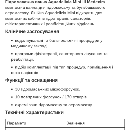
Гідромасажна ванна Aquadelicia Mini III Medexim
—
компактна ванна для гідромасажу та бульбашкового
аеромасажу. Лінійка Aquadelicia Mini підходить для
компактних кабінетів гідротерапії, санаторіїв,
фізіотерапевтичних і реабілітаційних відділень.
Клінічне застосування
водолікувальні та бальнеологічні процедури у
медичному закладі.
програми фізіотерапії, санаторного лікування та
реабілітації.
підбір комплектації під тип процедур, приміщення і
потік пацієнтів.
Функції та оснащення
30 гідромасажних мікрофорсунок.
10 повітряних форсунок / 170 отворів.
окремі зони гідромасажу та аеромасажу.
Технічні характеристики
Параметр
Значення