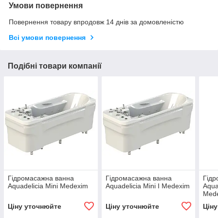
Умови повернення
Повернення товару впродовж 14 днів за домовленістю
Всі умови повернення
Подібні товари компанії
Гідромасажна ванна
Гідромасажна ванна
Гідр
Aquadelicia Mini Medexim
Aquadelicia Mini I Medexim
Aquad
Med
Ціну уточнюйте
Ціну уточнюйте
Цін