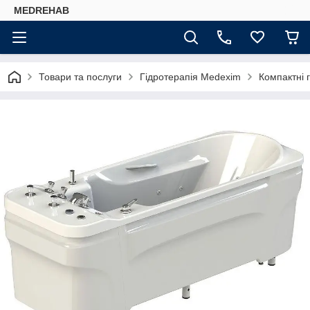
MEDREHAB
Товари та послуги
Гідротерапія Medexim
Компактні 