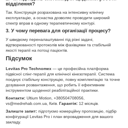
відділення?
Так. Конструкція розрахована на інтенсивну клінічну
експлуатацію, а оснастка дозволяє проводити широкий
спектр вправ в одному терапевтичному контурі.
3. У чому перевага для організації процесу?
У швидкому переналаштуванні під різні задачі,
відтворюваності протоколів між фахівцями та стабільній
якості терапії на потоці пацієнтів.
Підсумок
Levitas Pro Technomex
— це професійна платформа
підвісної слінг-терапії для клінічної кінезотерапії. Система
поєднує стабільну конструкцію, повну комплектацію та точне
дозування розвантаження, що робить її ефективним
інструментом щоденної реабілітаційної практики.
Контакти:
Ultium Motion, +380504708056,
vs@medrehab.com.ua, Київ.
Гарантія:
12 місяців.
Залиште запит:
підготуємо комерційну пропозицію, підбір
конфігурації Levitas Pro і план впровадження для вашого
закладу.