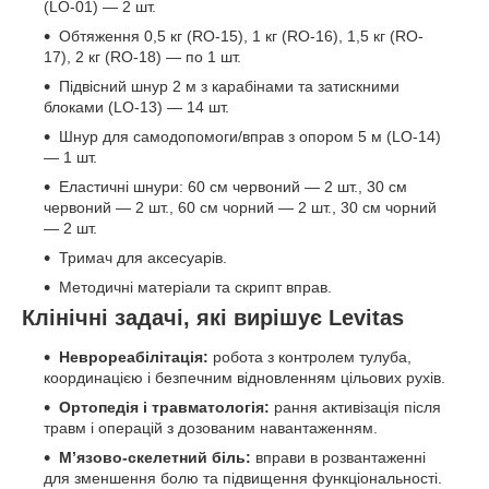
(LO-01) — 2 шт.
Обтяження 0,5 кг (RO-15), 1 кг (RO-16), 1,5 кг (RO-
17), 2 кг (RO-18) — по 1 шт.
Підвісний шнур 2 м з карабінами та затискними
блоками (LO-13) — 14 шт.
Шнур для самодопомоги/вправ з опором 5 м (LO-14)
— 1 шт.
Еластичні шнури: 60 см червоний — 2 шт., 30 см
червоний — 2 шт., 60 см чорний — 2 шт., 30 см чорний
— 2 шт.
Тримач для аксесуарів.
Методичні матеріали та скрипт вправ.
Клінічні задачі, які вирішує Levitas
Неврореабілітація:
робота з контролем тулуба,
координацією і безпечним відновленням цільових рухів.
Ортопедія і травматологія:
рання активізація після
травм і операцій з дозованим навантаженням.
М’язово-скелетний біль:
вправи в розвантаженні
для зменшення болю та підвищення функціональності.