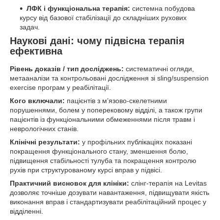
ЛФК і функціональна терапія:
системна побудова
курсу від базової стабілізації до складніших рухових
задач.
Наукові дані: чому підвісна терапія
ефективна
Рівень доказів / тип досліджень:
систематичні огляди,
метааналізи та контрольовані дослідження зі sling/suspension
exercise програм у реабілітації.
Кого включали:
пацієнтів з м’язово-скелетними
порушеннями, болем у поперековому відділі, а також групи
пацієнтів із функціональними обмеженнями після травм і
неврологічних станів.
Клінічні результати:
у профільних публікаціях показані
покращення функціонального стану, зменшення болю,
підвищення стабільності тулуба та покращення контролю
рухів при структурованому курсі вправ у підвісі.
Практичний висновок для клініки:
слінг-терапія на Levitas
дозволяє точніше дозувати навантаження, підвищувати якість
виконання вправ і стандартизувати реабілітаційний процес у
відділенні.