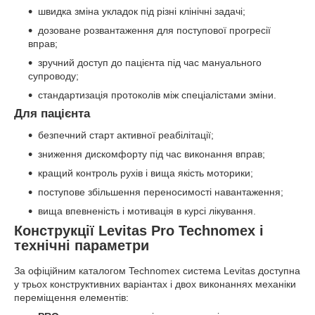
швидка зміна укладок під різні клінічні задачі;
дозоване розвантаження для поступової прогресії
вправ;
зручний доступ до пацієнта під час мануального
супроводу;
стандартизація протоколів між спеціалістами зміни.
Для пацієнта
безпечний старт активної реабілітації;
зниження дискомфорту під час виконання вправ;
кращий контроль рухів і вища якість моторики;
поступове збільшення переносимості навантаження;
вища впевненість і мотивація в курсі лікування.
Конструкції Levitas Pro Technomex і
технічні параметри
За офіційним каталогом Technomex система Levitas доступна
у трьох конструктивних варіантах і двох виконаннях механіки
переміщення елементів: