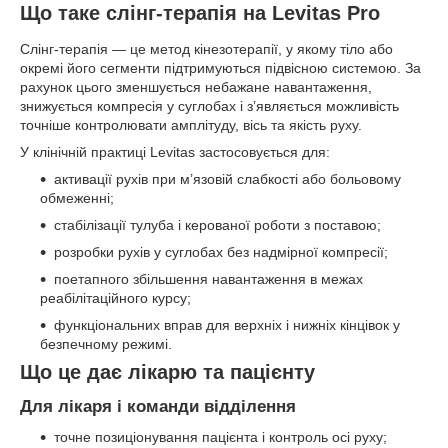
Що таке слінг-терапія на Levitas Pro
Слінг-терапія — це метод кінезотерапії, у якому тіло або
окремі його сегменти підтримуються підвісною системою. За
рахунок цього зменшується небажане навантаження,
знижується компресія у суглобах і з’являється можливість
точніше контролювати амплітуду, вісь та якість руху.
У клінічній практиці Levitas застосовується для:
активації рухів при м’язовій слабкості або больовому
обмеженні;
стабілізації тулуба і керованої роботи з поставою;
розробки рухів у суглобах без надмірної компресії;
поетапного збільшення навантаження в межах
реабілітаційного курсу;
функціональних вправ для верхніх і нижніх кінцівок у
безпечному режимі.
Що це дає лікарю та пацієнту
Для лікаря і команди відділення
точне позиціонування пацієнта і контроль осі руху;