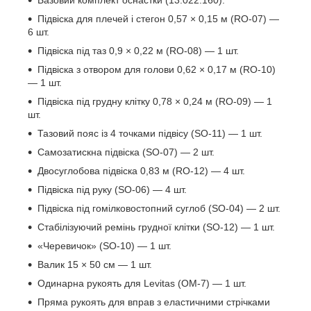
Базовий комплект оснастки (13.022.160).
Підвіска для плечей і стегон 0,57 × 0,15 м (RO-07) —
6 шт.
Підвіска під таз 0,9 × 0,22 м (RO-08) — 1 шт.
Підвіска з отвором для голови 0,62 × 0,17 м (RO-10)
— 1 шт.
Підвіска під грудну клітку 0,78 × 0,24 м (RO-09) — 1
шт.
Тазовий пояс із 4 точками підвісу (SO-11) — 1 шт.
Самозатискна підвіска (SO-07) — 2 шт.
Двосуглобова підвіска 0,83 м (RO-12) — 4 шт.
Підвіска під руку (SO-06) — 4 шт.
Підвіска під гомілковостопний суглоб (SO-04) — 2 шт.
Стабілізуючий ремінь грудної клітки (SO-12) — 1 шт.
«Черевичок» (SO-10) — 1 шт.
Валик 15 × 50 см — 1 шт.
Одинарна рукоять для Levitas (OM-7) — 1 шт.
Пряма рукоять для вправ з еластичними стрічками