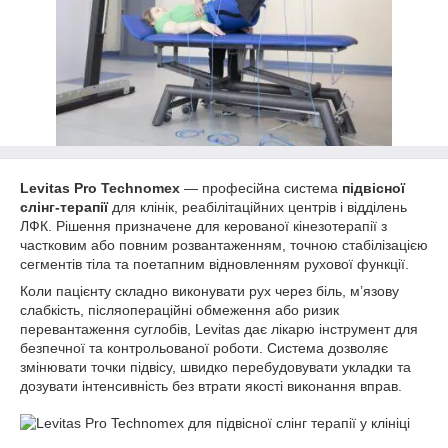
Levitas Pro Technomex
— професійна система
підвісної
слінг-терапії
для клінік, реабілітаційних центрів і відділень
ЛФК. Рішення призначене для керованої кінезотерапії з
частковим або повним розвантаженням, точною стабілізацією
сегментів тіла та поетапним відновленням рухової функції.
Коли пацієнту складно виконувати рух через біль, м’язову
слабкість, післяопераційні обмеження або ризик
перевантаження суглобів, Levitas дає лікарю інструмент для
безпечної та контрольованої роботи. Система дозволяє
змінювати точки підвісу, швидко перебудовувати укладки та
дозувати інтенсивність без втрати якості виконання вправ.