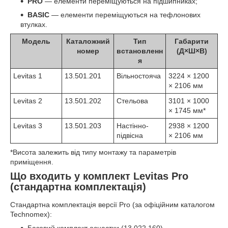
PRO
— елементи переміщуються на підшипниках;
BASIC
— елементи переміщуються на тефлонових
втулках.
Модель
Каталожний
Тип
Габарити
номер
встановленн
(Д×Ш×В)
я
Levitas 1
13.501.201
Вільностояча
3224 × 1200
× 2106 мм
Levitas 2
13.501.202
Стельова
3101 × 1000
× 1745 мм*
Levitas 3
13.501.203
Настінно-
2938 × 1200
підвісна
× 2106 мм
*Висота залежить від типу монтажу та параметрів
приміщення.
Що входить у комплект Levitas Pro
(стандартна комплектація)
Стандартна комплектація версії Pro (за офіційним каталогом
Technomex):