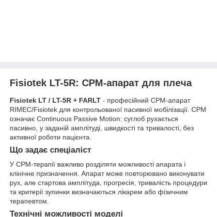
Fisiotek LT-5R: CPM-апарат для плеча
Fisiotek LT / LT-5R + FARLT
- професійний CPM-апарат
RIMEC/Fisiotek для контрольованої пасивної мобілізації. CPM
означає Continuous Passive Motion: суглоб рухається
пасивно, у заданій амплітуді, швидкості та тривалості, без
активної роботи пацієнта.
Що задає спеціаліст
У CPM-терапії важливо розділяти можливості апарата і
клінічне призначення. Апарат може повторювано виконувати
рух, але стартова амплітуда, прогресія, тривалість процедури
та критерії зупинки визначаються лікарем або фізичним
терапевтом.
Технічні можливості моделі