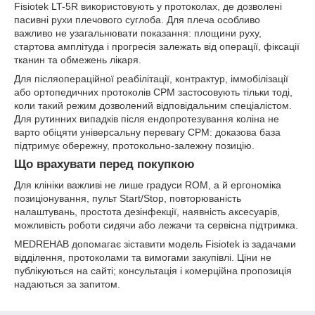
Fisiotek LT-5R використовують у протоколах, де дозволені
пасивні рухи плечового суглоба. Для плеча особливо
важливо не узагальнювати показання: площини руху,
стартова амплітуда і прогресія залежать від операції, фіксації
тканин та обмежень лікаря.
Для післяопераційної реабілітації, контрактур, іммобілізації
або ортопедичних протоколів CPM застосовують тільки тоді,
коли такий режим дозволений відповідальним спеціалістом.
Для рутинних випадків після ендопротезування коліна не
варто обіцяти універсальну перевагу CPM: доказова база
підтримує обережну, протокольно-залежну позицію.
Що врахувати перед покупкою
Для клініки важливі не лише градуси ROM, а й ергономіка
позиціонування, пульт Start/Stop, повторюваність
налаштувань, простота дезінфекції, наявність аксесуарів,
можливість роботи сидячи або лежачи та сервісна підтримка.
MEDREHAB допомагає зіставити модель Fisiotek із задачами
відділення, протоколами та вимогами закупівлі. Ціни не
публікуються на сайті; консультація і комерційна пропозиція
надаються за запитом.