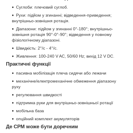
Суглоби: плечовий суглоб.
Рухи: підйом у згинанні; відведення-приведення;
внутрішньо-зовнішня ротація.
Діапазони: підйом у згинанні 0°-180°; внутрішньо-
зовнішня ротація 90°-0°-90°; відведення у повному
фізіологічному діапазоні.
Швидкість: 2°/с - 4°/с.
Живлення: 100-240 V AC, 50/60 Hz; вихід 12 V DC.
Практичні функції
пасивна мобілізація плеча сидячи або лежачи
механічне/електромеханічне обмеження діапазону
руху
регулювання швидкості
підтримка руки для внутрішньо-зовнішньої ротації
мобільна база
опційний комплект акумуляторів
Де CPM може бути доречним