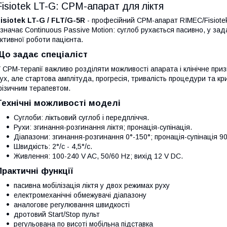
Fisiotek LT-G: CPM-апарат для ліктя
isiotek LT-G / FLT/G-5R
- професійний CPM-апарат RIMEC/Fisiotek
значає Continuous Passive Motion: суглоб рухається пасивно, у зада
ктивної роботи пацієнта.
Що задає спеціаліст
 CPM-терапії важливо розділяти можливості апарата і клінічне пр
ух, але стартова амплітуда, прогресія, тривалість процедури та кр
ізичним терапевтом.
Технічні можливості моделі
Суглоби: ліктьовий суглоб і передпліччя.
Рухи: згинання-розгинання ліктя; пронація-супінація.
Діапазони: згинання-розгинання 0°-150°; пронація-супінація 90
Швидкість: 2°/с - 4,5°/с.
Живлення: 100-240 V AC, 50/60 Hz; вихід 12 V DC.
Практичні функції
пасивна мобілізація ліктя у двох режимах руху
електромеханічні обмежувачі діапазону
аналогове регулювання швидкості
дротовий Start/Stop пульт
регульована по висоті мобільна підставка