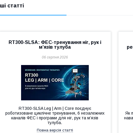
нші статті
RT300-SLSA: ФЕС-тренування ніг, рук і
м’язів тулуба
ре
06 серпня 2026
RT300-SLSA Leg | Arm | Core поєднує
роботизоване циклічне тренування, 6 незалежних
Як 
каналів ФЕС і програми для ніг, рук та м’язів
нава
тулуба.
Повна версія статті