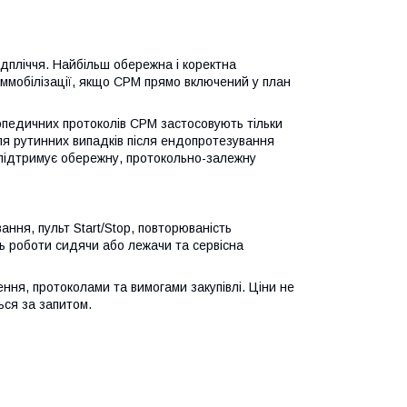
редпліччя. Найбільш обережна і коректна
 іммобілізації, якщо CPM прямо включений у план
ртопедичних протоколів CPM застосовують тільки
ля рутинних випадків після ендопротезування
 підтримує обережну, протокольно-залежну
ання, пульт Start/Stop, повторюваність
ть роботи сидячи або лежачи та сервісна
ння, протоколами та вимогами закупівлі. Ціни не
ься за запитом.