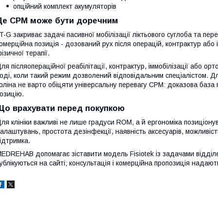
опційний комплект акумуляторів
Де CPM може бути доречним
T-G закриває задачі пасивної мобілізації ліктьового суглоба та пе
омерційна позиція - дозований рух після операцій, контрактур або
ізичної терапії.
ля післяопераційної реабілітації, контрактур, іммобілізації або о
оді, коли такий режим дозволений відповідальним спеціалістом. Д
оліна не варто обіцяти універсальну перевагу CPM: доказова база
озицію.
Що врахувати перед покупкою
ля клініки важливі не лише градуси ROM, а й ергономіка позиціонув
алаштувань, простота дезінфекції, наявність аксесуарів, можливіс
ідтримка.
EDREHAB допомагає зіставити модель Fisiotek із задачами відділе
ублікуються на сайті; консультація і комерційна пропозиція надают