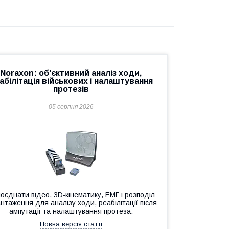
Noraxon: об'єктивний аналіз ходи,
абілітація військових і налаштування
протезів
05 серпня 2026
поєднати відео, 3D-кінематику, ЕМГ і розподіл
нтаження для аналізу ходи, реабілітації після
ампутації та налаштування протеза.
Повна версія статті