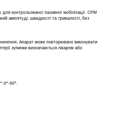
 для контрольованої пасивної мобілізації. CPM
ній амплітуді, швидкості та тривалості, без
изначення. Апарат може повторювано виконувати
итерії зупинки визначаються лікарем або
°-0°-90°.