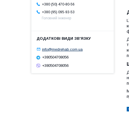
+380 (50) 470-80-56
+380 (95) 095-93-53
Головний інженер
L
к
ф
Д
т
info@medrehab.com.ua
к
п
+380504708056
+380504708056
Д
н
п
M
п