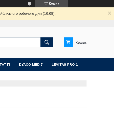
Кошик
айближчого робочого дня (10.08).
Кошик
ТАТТІ
DYACO MED 7
LEVITAS PRO 1