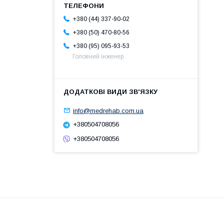
+380 (44) 337-90-02
+380 (50) 470-80-56
+380 (95) 095-93-53
Головний інженер
info@medrehab.com.ua
+380504708056
+380504708056