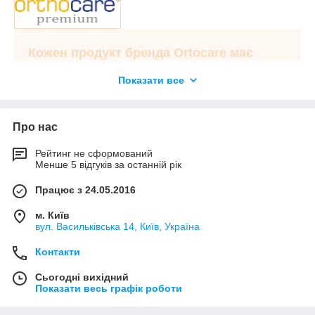
незвичайних для цього класу продуктів,
підвищує
ефективність дії через посилення грудного відділу
хребта!!
Кожен продукт бренда Ortocare має
сертифікат ISO, а продукція, що
продається на території Європейського
Показати все
Союзу, сертифікат відповідності
європейській директиві медичних
виробів EC/93/42/EEC
Про нас
Рейтинг не сформований
Менше 5 відгуків за останній рік
Працює з 24.05.2016
м. Київ
вул. Васильківська 14, Київ, Україна
Контакти
Сьогодні вихідний
Показати весь графік роботи