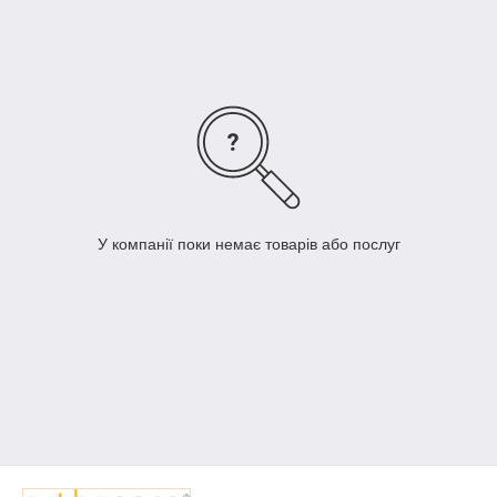
Еластичний і повітропроникний матеріал високої якості, який
не викликає подразнення й дає шкірі вільно дихати!!
У компанії поки немає товарів або послуг
Застосування металевих спіральних ребер жорсткості,