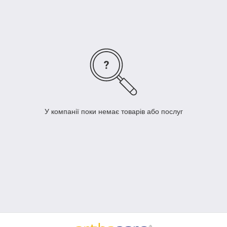
Материал SBR
SBR — це тканина, виготовлена за інноваційною
технологією, що забезпечує вільне дихання шкіри та
У компанії поки немає товарів або послуг
відведення вологи, матеріал надає відповідну фіксацію та
підтримку завдяки більшій щільності волокон, ніж у
традиційному неопрені. Матеріал SBR має так звані закриті
комірки, завдяки чому пропускає повітря, не поглинаючи
вологи.
SBR є ідеальним рішенням для застосування в
ортопедичній, а також для спортивної медицини, тому що
ніжно зігріває, і в такий спосіб покращує кровообіг,
сприяючи швидшому лікуванню травм.
Поєднання 70% SBR з 30% неопрену гарантує високу
міцність і зносостійкість.