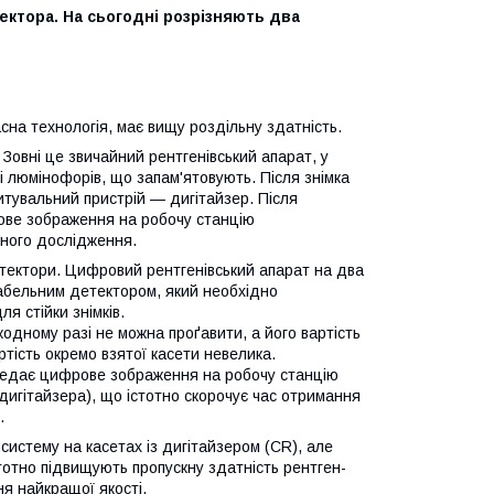
ектора. На сьогодні розрізняють два
сна технологія, має вищу роздільну здатність.
овні це звичайний рентгенівський апарат, у
і люмінофорів, що запам'ятовують. Після знімка
итувальний пристрій — дигітайзер. Після
ове зображення на робочу станцію
пного дослідження.
етектори. Цифровий рентгенівський апарат на два
абельним детектором, який необхідно
ля стійки знімків.
дному разі не можна проґавити, а його вартість
ртість окремо взятої касети невелика.
редає цифрове зображення на робочу станцію
игітайзера), що істотно скорочує час отримання
.
истему на касетах із дигітайзером (CR), але
стотно підвищують пропускну здатність рентген-
я найкращої якості.