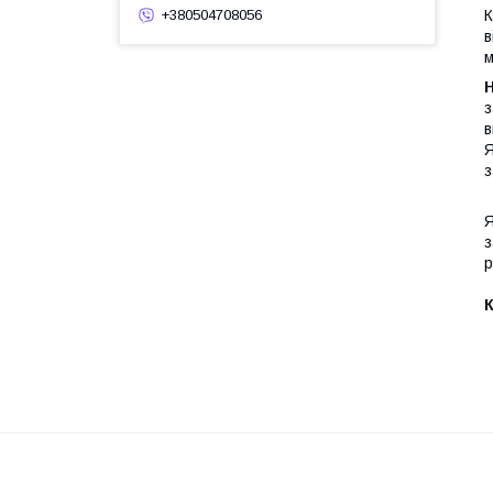
+380504708056
К
в
м
Н
з
в
Я
з
Я
з
р
К