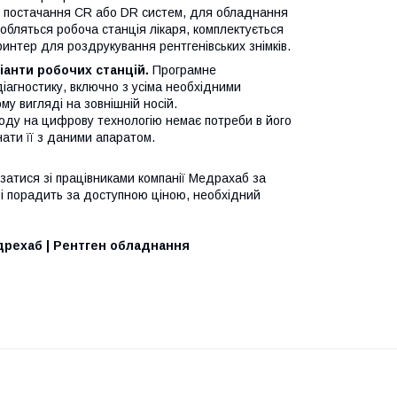
ту постачання CR або DR систем, для обладнання
обляться робоча станція лікаря, комплектується
ринтер для роздрукування рентгенівських знімків.
іанти робочих станцій.
Програмне
діагностику, включно з усіма необхідними
му вигляді на зовнішній носій.
еходу на цифрову технологію немає потреби в його
ати її з даними апаратом.
язатися зі працівниками компанії Медрахаб за
 і порадить за доступною ціною, необхідний
дрехаб | Рентген обладнання