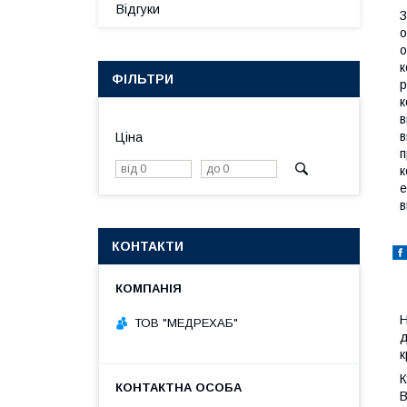
Відгуки
З
о
о
к
ФІЛЬТРИ
р
к
в
в
Ціна
п
к
е
в
КОНТАКТИ
Н
ТОВ "МЕДРЕХАБ"
д
к
К
В