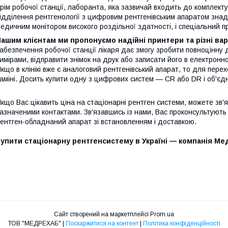
рім робочої станції, лаборанта, яка зазвичай входить до комплек
ідділення рентгенології з цифровим рентгенівським апаратом знад
едичним монітором високого роздільної здатності, і спеціальний п
ашим клієнтам ми пропонуємо надійні принтери та різні вар
абезпечення робочої станції лікаря дає змогу зробити повноцінну 
имірами, відправити знімок на друк або записати його в електронно
кщо в клінікі вже є аналоговий рентгенівський апарат, то для пер
аміні. Досить купити одну з цифрових систем — CR або DR і об'єдн
кщо Вас цікавить ціна на стаціонарні рентген системи, можете зв'
азначеними контактами. Зв'язавшись із нами, Вас проконсультують
ентген-обладнаний апарат зі встановленням і доставкою.
упити стаціонарну рентгенсистему в Україні — компанія Ме
Сайт створений на маркетплейсі
Prom.ua
ТОВ "МЕДРЕХАБ" |
Поскаржитися на контент
|
Політика конфіденційності