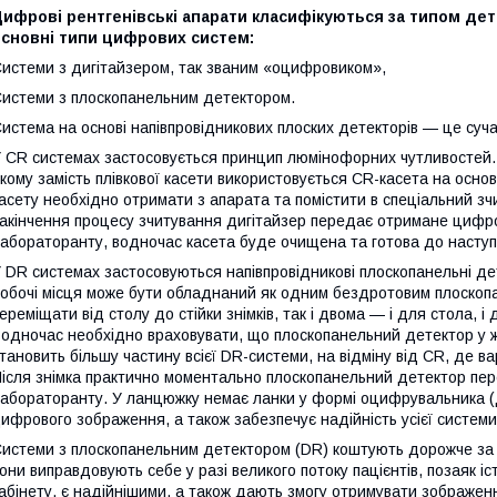
ифрові рентгенівські апарати класифікуються за типом дет
основні типи цифрових систем:
истеми з дигітайзером, так званим «оцифровиком»,
истеми з плоскопанельним детектором.
истема на основі напівпровідникових плоских детекторів — це суча
 CR системах застосовується принцип люмінофорних чутливостей. З
кому замість плівкової касети використовується CR-касета на основ
асету необхідно отримати з апарата та помістити в спеціальний зч
акінчення процесу зчитування дигітайзер передає отримане цифр
абораторанту, водночас касета буде очищена та готова до насту
 DR системах застосовуються напівпровідникові плоскопанельні д
обочі місця може бути обладнаний як одним бездротовим плоскоп
ереміщати від столу до стійки знімків, так і двома — і для стола, і д
одночас необхідно враховувати, що плоскопанельний детектор у жо
тановить більшу частину всієї DR-системи, на відміну від CR, де ва
ісля знімка практично моментально плоскопанельний детектор пе
абораторанту. У ланцюжку немає ланки у формі оцифрувальника (д
ифрового зображення, а також забезпечує надійність усієї системи
истеми з плоскопанельним детектором (DR) коштують дорожче за с
они виправдовують себе у разі великого потоку пацієнтів, позаяк і
абінету, є надійнішими, а також дають змогу отримувати зображенн