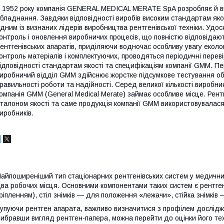
 1952 року компанія GENERAL MEDICAL MERATE SpA розробляє й вп
бладнання. Завдяки відповідності виробів високим стандартам яко
дним із визнаних лідерів виробництва рентгенівської техніки. Удо
онтроль і оновлення виробничих процесів, що повністю відповідаю
ентгенівських апаратів, приділяючи водночас особливу увагу еколо
онтроль матеріалів і комплектуючих, проводяться періодичні перев
ідповідності стандартам якості та специфікаціям компанії GMM. П
иробничий відділ GMM здійснює жорстке підсумкове тестування о
равильності роботи та надійності. Серед великої кількості виробни
омпанія GMM (General Medical Merate) займає особливе місце. Рен
талоном якості та саме продукція компанії GMM використовувалася
иробників.
айпоширеніший тип стаціонарних рентгенівських систем у медичних
ва робочих місця. Основними компонентами таких систем є рентге
ріпленням), стіл знімків — для положення «лежачи», стійка знімкі
упуючи рентген апарата, важливо визначитися з профілем дослідж
ибравши вигляд рентген-папера, можна перейти до оцінки його тех