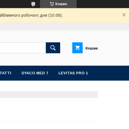
Кошик
айближчого робочого дня (10.08).
Кошик
ТАТТІ
DYACO MED 7
LEVITAS PRO 1