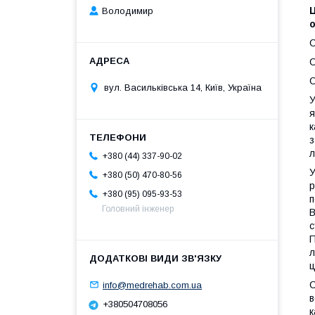
Ц
Володимир
С
С
С
вул. Васильківська 14, Київ, Україна
У
я
к
з
л
+380 (44) 337-90-02
У
+380 (50) 470-80-56
р
+380 (95) 095-93-53
п
Головний інженер
В
с
П
л
ц
С
info@medrehab.com.ua
в
+380504708056
к