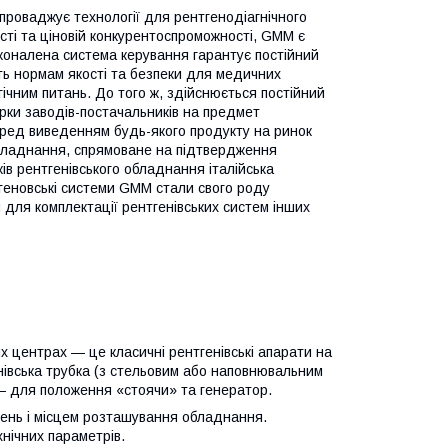
роваджує технології для рентгенодіагнічного
сті та ціновій конкурентоспроможності, GMM є
сконалена система керування гарантує постійний
ть нормам якості та безпеки для медичних
гічним питань. До того ж, здійснюється постійний
ірки заводів-постачальників на предмет
еред виведенням будь-якого продукту на ринок
бладнання, спрямоване на підтвердження
ків рентгенівського обладнання італійська
тгеновські системи GMM стали свого роду
 для комплектації рентгенівських систем інших
 центрах — це класичні рентгенівські апарати на
нівська трубка (з стельовим або наповнювальним
в — для положення «стоячи» та генератор.
ень і місцем розташування обладнання.
нічних параметрів.