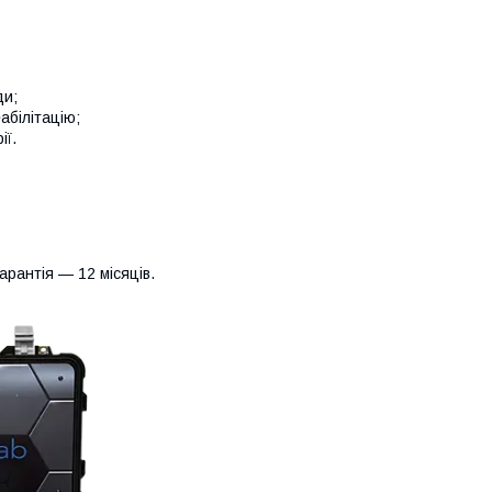
ди;
абілітацію;
ії.
рантія — 12 місяців.