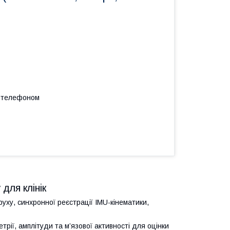
а телефоном
для клінік
уху, синхронної реєстрації IMU-кінематики,
трії, амплітуди та м’язової активності для оцінки