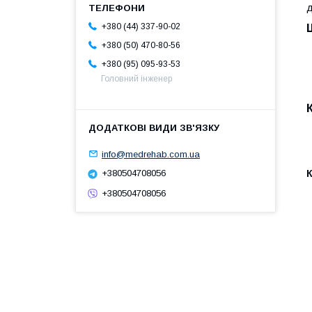
д
+380 (44) 337-90-02
+380 (50) 470-80-56
+380 (95) 095-93-53
Головний інженер
info@medrehab.com.ua
+380504708056
+380504708056