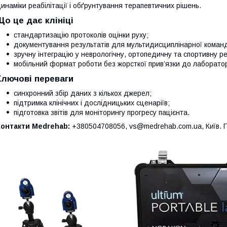
инаміки реабілітації і обґрунтування терапевтичних рішень.
Що це дає клініці
стандартизацію протоколів оцінки руху;
документування результатів для мультидисциплінарної коман
зручну інтеграцію у неврологічну, ортопедичну та спортивну ре
мобільний формат роботи без жорсткої прив’язки до лаборатор
Ключові переваги
синхронний збір даних з кількох джерел;
підтримка клінічних і дослідницьких сценаріїв;
підготовка звітів для моніторингу прогресу пацієнта.
Контакти Medrehab:
+380504708056, vs@medrehab.com.ua, Київ. Га