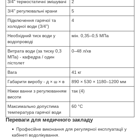
3/4" термостатичні змішувачі
2
3/4" регулювальні крани
5
Підключення гарячої та
4
холодної води (3/4")
Необхідний тиск води у
мін. 0,35–0,5 МПа
водопроводі
Витрата води (за тиску 0,3
0–48 л/хв
МПа) - кафедра / один
пістолет
Вага
41 кг
Габарити виробу - д × ш × в
890 × 530 × 1180–1200 мм
Ніжки ванни з регулюванням
так (4)
висоти
Максимально допустима
60 °C
температура гарячої води
Переваги для медичного закладу
Професійне виконання для регулярної експлуатації у
кабінеті водолікування.