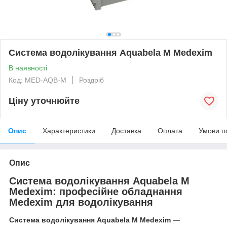
Система водолікування Aquabela M Medexim
В наявності
Код: MED-AQB-M
Роздріб
Ціну уточнюйте
Опис
Характеристики
Доставка
Оплата
Умови п
Опис
Система водолікування Aquabela M
Medexim: професійне обладнання
Medexim для водолікування
Система водолікування Aquabela M Medexim
—