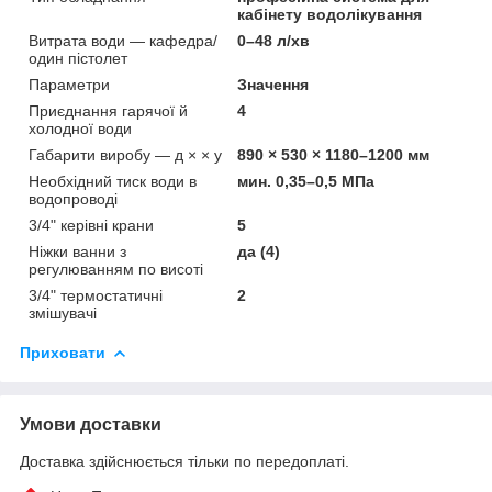
кабінету водолікування
Витрата води — кафедра/
0–48 л/хв
один пістолет
Параметри
Значення
Приєднання гарячої й
4
холодної води
Габарити виробу — д × × у
890 × 530 × 1180–1200 мм
Необхідний тиск води в
мин. 0,35–0,5 МПа
водопроводі
3/4" керівні крани
5
Ніжки ванни з
да (4)
регулюванням по висоті
3/4" термостатичні
2
змішувачі
Приховати
Умови доставки
Доставка здійснюється тільки по передоплаті.