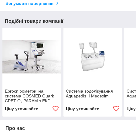
Всі умови повернення
Подібні товари компанії
Ергоспірометрична
Система водолікування
Сист
система COSMED Quark
Aquapedis II Medexim
Aqua
CPET O₂ PARAM з ЕКГ
Q‑12 і велоергометром
Ціну уточнюйте
Ціну уточнюйте
Цін
ergoselect 4M
Про нас