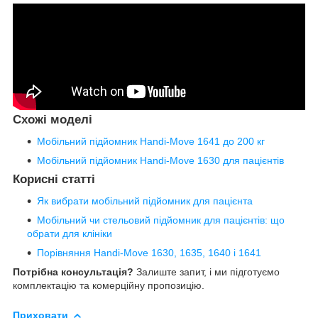
Схожі моделі
Мобільний підйомник Handi-Move 1641 до 200 кг
Мобільний підйомник Handi-Move 1630 для пацієнтів
Корисні статті
Як вибрати мобільний підйомник для пацієнта
Мобільний чи стельовий підйомник для пацієнтів: що
обрати для клініки
Порівняння Handi-Move 1630, 1635, 1640 і 1641
Потрібна консультація?
Залиште запит, і ми підготуємо
комплектацію та комерційну пропозицію.
Приховати