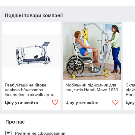
Подібні товари компанії
Реабілітаційна бігова
Мобільний підйомник для
Скла
доріжка h/p/cosmos
пацієнтів Handi-Move 1630
підй
locomotion з airwalk ap та
Hand
robowalk
Ціну уточнюйте
Ціну уточнюйте
Цін
Про нас
Рейтинг не сформований