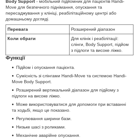
Body Support
- мобільний підйомник для пацієнтів Handi-
Move для безпечного піднімання, опускання та
пересаджування у клініці, реабілітаційному центрі або
домашньому догляді.
Перевага
Розширений діапазон
Коли обрати
Для клінік і реабілітації:
слінги, Body Support, підйом
з підлоги та високе ліжко.
Функції
Підйом і опускання пацієнта.
Сумісність зі слінгами Handi-Move та системою Handi-
Move Body Support.
Розширений вертикальний діапазон для підйому з
підлоги на високе ліжко.
Може використовуватися для допомоги при вставанні
та ходьбі, якщо це показано.
Регулювання ширини бази.
Низьке шасі з роликами.
Механічне аварійне опускання.