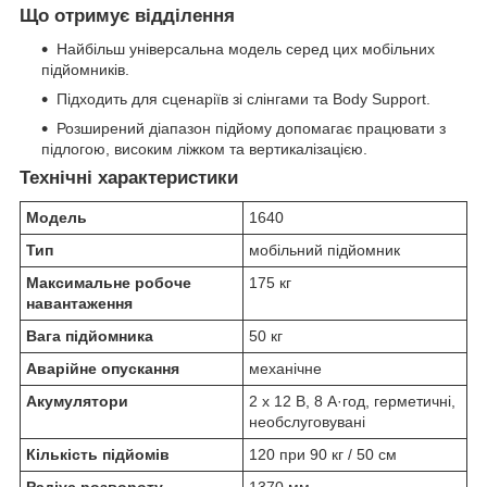
Що отримує відділення
Найбільш універсальна модель серед цих мобільних
підйомників.
Підходить для сценаріїв зі слінгами та Body Support.
Розширений діапазон підйому допомагає працювати з
підлогою, високим ліжком та вертикалізацією.
Технічні характеристики
Модель
1640
Тип
мобільний підйомник
Максимальне робоче
175 кг
навантаження
Вага підйомника
50 кг
Аварійне опускання
механічне
Акумулятори
2 x 12 В, 8 А·год, герметичні,
необслуговувані
Кількість підйомів
120 при 90 кг / 50 см
Радіус розвороту
1370 мм