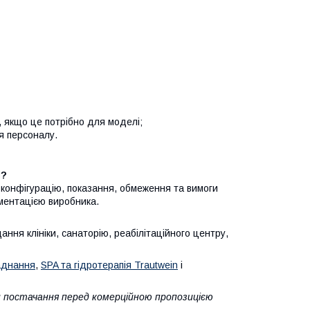
, якщо це потрібно для моделі;
ня персоналу.
і?
 конфігурацію, показання, обмеження та вимоги
ументацією виробника.
ння клініки, санаторію, реабілітаційного центру,
аднання
,
SPA та гідротерапія Trautwein
і
и постачання перед комерційною пропозицією