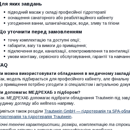
Для яких завдань
підводний масаж у складі професійної гідротерапії
оснащення санаторного або реабілітаційного кабінету
узгодження ванни, шланга/насадок, води, зливу та гігієни
Що уточнити перед замовленням
точну комплектацію та доступні опції;
габарити, вагу та вимоги до приміщення;
підключення води, каналізації, електроживлення та вентиляції
умови монтажу, сервісного обслуговування, гарантії та навчан
FAQ
Чи можна використовувати обладнання в медичному заклад
ак, модель підбирається для професійного кабінету, але фінальну
о приміщення потрібно узгодити зі спеціалістом і актуальною док
Чи допомагає МЕДРЕХАБ з підбором?
ак. МЕДРЕХАБ допомагає підібрати обладнання Trautwein під завда
удинку догляду або wellness-напряму.
ивіться також розділи
Trautwein GmbH — гідротерапія та SPA-обл
ізіотерапія та гідротерапія Trautwein
.
очні технічні характеристики, розміри, комплектацію та строк
отрібно звірити з актуальною специфікацією виробника.