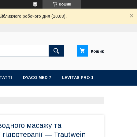
Кошик
айближчого робочого дня (10.08).
Кошик
ТАТТІ
DYACO MED 7
LEVITAS PRO 1
водного масажу та
 гідротерапії — Trautwein