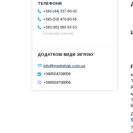
+380 (44) 337-90-02
+380 (50) 470-80-56
+380 (95) 095-93-53
Головний інженер
info@medrehab.com.ua
+380504708056
Т
+380504708056
д
Т
б
Д
Ф
Т
п